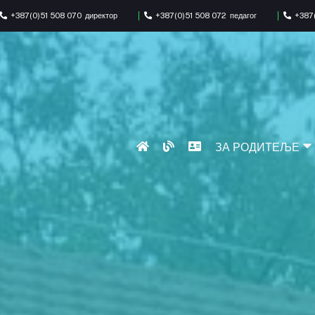
+387(0)51 508 070
директор
+387(0)51 508 072
педагог
+387(
ЗА РОДИТЕЉЕ