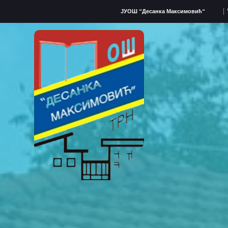
ЈУОШ “Десанка Максимовић“