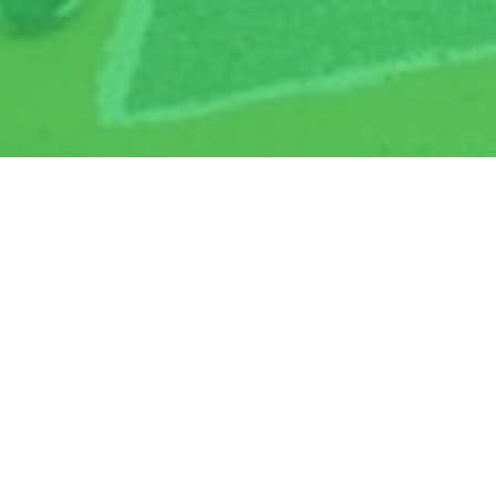
О нама
Данас школу у Трну похађа 1079 ученика, који 
Просјечан број ученика по одјељењу је 23. У шк
разред у којем имамо 139 ученика.
У наставном процесу имамо 66 наставника, у у
као техничко особље, што је укупно 91 запослен