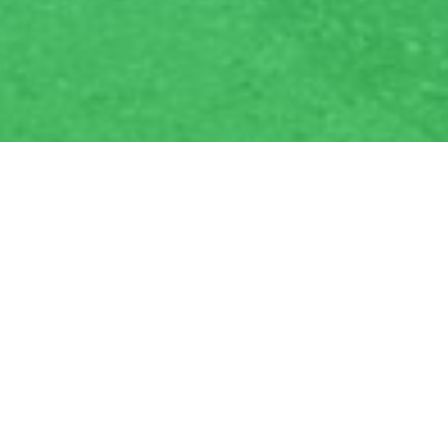
Огласна табла
ОБАВЈЕШТЕЊА ЗА РОДИТЕЉЕ
Списак ученика првог разреда
Школски календар
Уговор о осигурању ученика