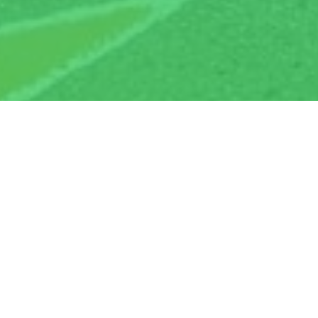
су распоређени у 46 одјељења.
олској 2025/2026. години најбројнији је трећи
прави и стручној служби 8 радника и 17 запослених
 радник.