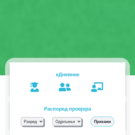
еДневник
Распоред провјера
Прикажи