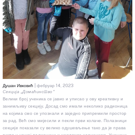
Душан Ивковић
| фебруар 14, 2023
Секција „Домаћинство“
Велики број ученика се јавио и уписао у ову креативну и
занимљиву секцију. Досад смо имали неколико радионица
на којима смо се упознали и заједно припремили простор
за рад. Већ смо мијесили и пекли први колаче. Полазници
секције показали су велико одушевљење тако да је права
гужва у нашој радионици и школским ходницима. Ученици