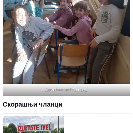
Домаћинство IV разред
Скорашњи чланци