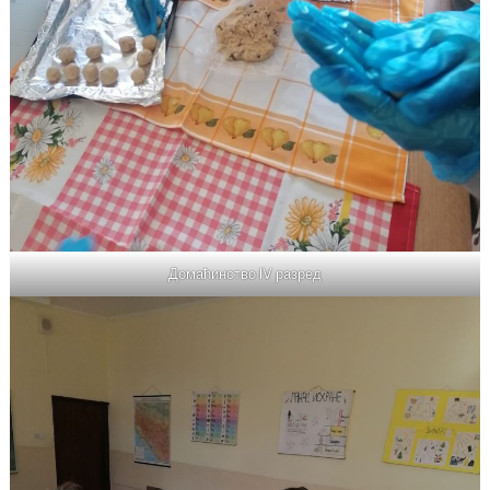
Домаћинство IV разред