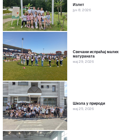
Излет
јун 8, 2026
Свечани испраћај малих
матураната
мај 29, 2026
Школа у природи
мај 25, 2026