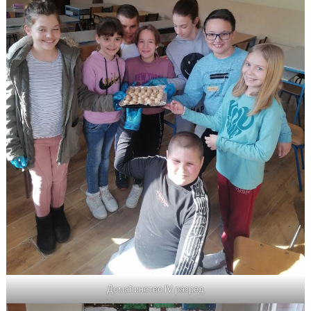
Домаћинство IV разред