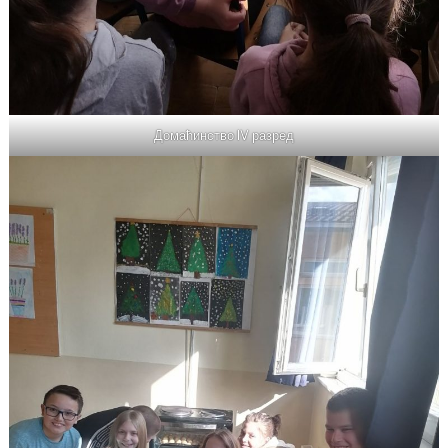
Домаћинство IV разред