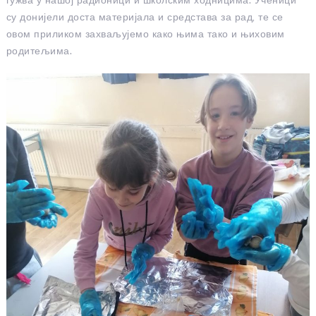
су донијели доста материјала и средстава за рад, те се
овом приликом захваљујемо како њима тако и њиховим
родитељима.