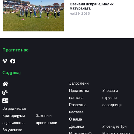
Свечани испраћај малих
матураната
мај 29, 2026
Пратите нас
Садржај
Запослени
Предметна
Управа и
настава
стручни
Разредна
сарадници
За родитеље
настава
Критеријуми
Закони и
О нама
оцјењивања
правилници
Десанка
Упознајте Трн
За ученике
Максимовић
Мисија и визија