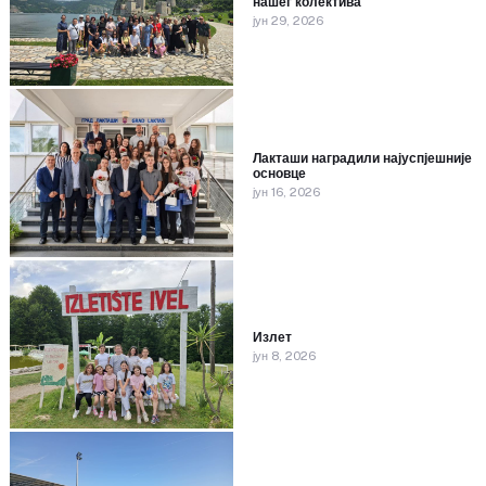
нашег колектива
јун 29, 2026
Лакташи наградили најуспјешније
основце
јун 16, 2026
Излет
јун 8, 2026