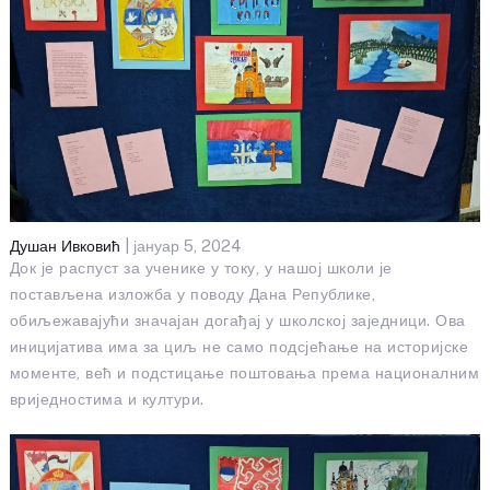
Душан Ивковић
| јануар 5, 2024
Док је распуст за ученике у току, у нашој школи је
постављена изложба у поводу Дана Републике,
обиљежавајући значајан догађај у школској заједници. Ова
иницијатива има за циљ не само подсјећање на историјске
моменте, већ и подстицање поштовања према националним
вриједностима и култури.