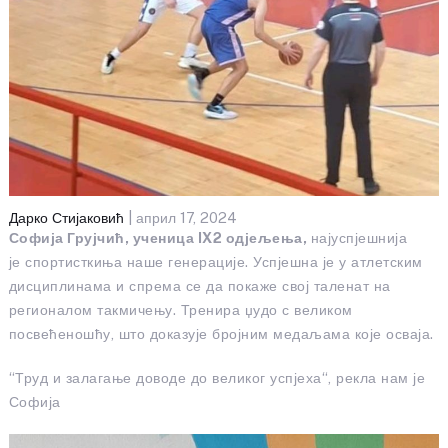
Дарко Стијаковић
| април 17, 2024
Софија Грујчић, ученица IX2 одјељења,
најуспјешнија
је спортисткиња наше генерације. Успјешна је у атлетским
дисциплинама и спрема се да покаже свој таленат на
регионалом такмичењу. Тренира џудо с великом
посвећеношћу, што доказује бројним медаљама које осваја.
“Труд и залагање доводе до великог успјеха“, рекла нам је
Софија