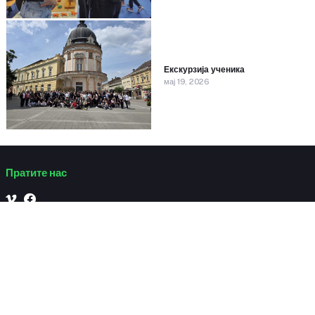
Екскурзија ученика
мај 19, 2026
Пратите нас
Садржај
Запослени
Предметна
Управа и
настава
стручни
Разредна
сарадници
За родитеље