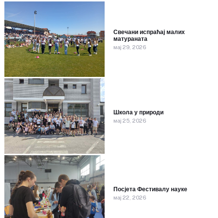
Свечани испраћај малих
матураната
мај 29, 2026
Школа у природи
мај 25, 2026
Посјета Фестивалу науке
мај 22, 2026