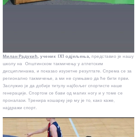
Милан Радукић
, ученик IX1 одјељења,
представио је нашу
школу на Општинском такмичењу у атлетским
дисциплинама, и показао изузетне резултате. Спрема се за
регионално такмичење, а ми не сумњамо да ће бити први.
Заслужио је да добије титулу најбољег спортисте наше
генерације. Спортом се бави од малих ногу и у томе се
проналази. Тренира кошарку јер му је то, како каже,
најдражи спорт.