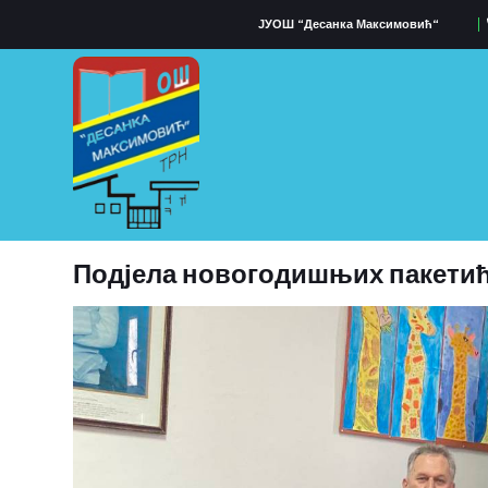
ЈУОШ “Десанка Максимовић“
Подјела новогодишњих пакетић