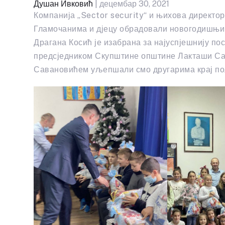
Душан Ивковић
| децембар 30, 2021
Компанија „Sector security“ и њихова директор
Гламочанима и дјецу обрадовали новогодишњи
Драгана Косић је изабрана за најуспјешнију по
предсједником Скупштине општине Лакташи С
Савановићем уљепшали смо другарима крај по