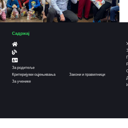
Садржај
За родитеље
Критеријуми оцјењивања
Закони и правилници
За ученике
0