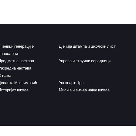
Ученици генерације
Дјечија штампа и школски лист
Запослени
Предметна настава
Управа и стручни сарадници
Разредна настава
О нама
Десанка Максимовић
Упознајте Трн
Историјат школе
Мисија и визија наше школе