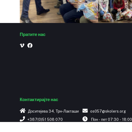
Пратите нас
Контактирајте нас
Доситејева 34, Трн-Лакташи
os057@skolers.org
+387(0)51 508 070
Пон - пет 07:30 - 18:0
+387(0)51 508 071