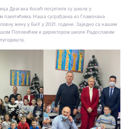
ица Драгана Косић посјетили су школу у
м пакетићима. Наша суграђанка из Гламочана
словну жену у БиХ у 2021. години. Заједно са нашим
ашом Поповићем и директором школе Радославим
лугодишта.