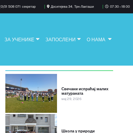
0)51 508 071
секретар
Доситејева 34, Трн-Лакташи
07:30 – 18:00
ЗА УЧЕНИКЕ
ЗАПОСЛЕНИ
О НАМА
Свечани испраћај малих
матураната
мај 29, 2026
Школа у природи