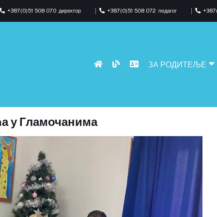
+387(0)51 508 070
директор
+387(0)51 508 072
педагог
+387(
ЗА РОДИТЕЉЕ
а у Гламочанима