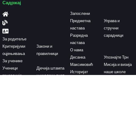
Садржај
Запослени
Предметна
Управа и
настава
стручни
Разредна
сарадници
За родитеље
настава
Критеријуми
Закони и
О нама
оцјењивања
правилници
Десанка
Упознајте Трн
За ученике
Максимовић
Мисија и визија
Ученици
Дјечија штампа
Историјат
наше школе
генерације
и школски лист
школе
Контактирајте нас
Доситејева 34, Трн-Лакташи
os057@skolers.org
+387(0)51 508 070
Пон - пет 07:30 - 18:00
+387(0)51 508 071
© ЈУОШ “ДЕСАНКА МАКСИМОВИЋ“ |