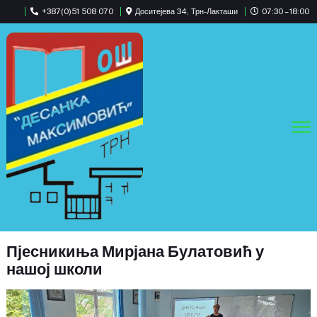
+387(0)51 508 070
Доситејева 34, Трн-Лакташи
07:30 – 18:00
Пјесникиња Мирјана Булатовић у
нашој школи