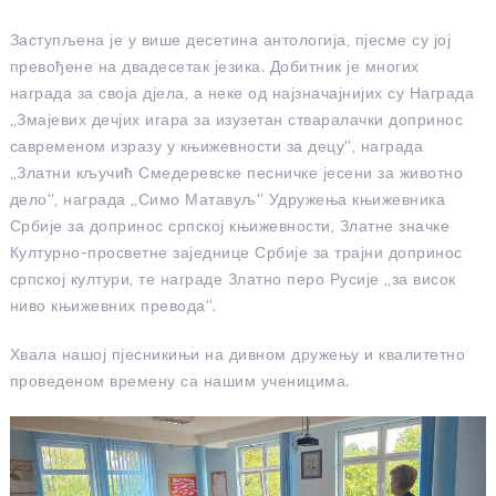
Заступљена је у више десетина антологија, пјесме су јој
превођене на двадесетак језика. Добитник је многих
награда за своја дјела, а неке од најзначајнијих су Награда
„Змајевих дечјих игара за изузетан стваралачки допринос
савременом изразу у књижевности за децу“, награда
„Златни кључић Смедеревске песничке јесени за животно
дело“, награда „Симо Матавуљ“ Удружења књижевника
Србије за допринос српској књижевности, Златне значке
Културно-просветне заједнице Србије за трајни допринос
српској култури, те награде Златно перо Русије „за висок
ниво књижевних превода“.
Хвала нашој пјесникињи на дивном дружењу и квалитетно
проведеном времену са нашим ученицима.