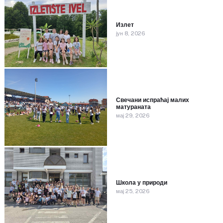
Излет
јун 8, 2026
Свечани испраћај малих
матураната
мај 29, 2026
Школа у природи
мај 25, 2026