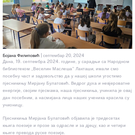
Бојана Филиповић
| септембар 20, 2024
Дана, 19. септембра 2024. године, у сарадњи са Народном
библиотеком „Веселин Маслеша“ Лакташи, имали смо
посебну част и задовољство да у нашој школи угостимо
пјесникињу Мирјану Булатовић. Ведрог духа и невјероватне
енергије, својим пјесмама, наша пјесникиња, учинила је овај
дан посебним, а насмијана лица наших ученика красила су
учионицу.
Пјесникиња Мирјана Булатовић објавила је тридесетак
књига поезије и прозе за одрасле и за дјецу, као и четири
књиге превода руске поезије.