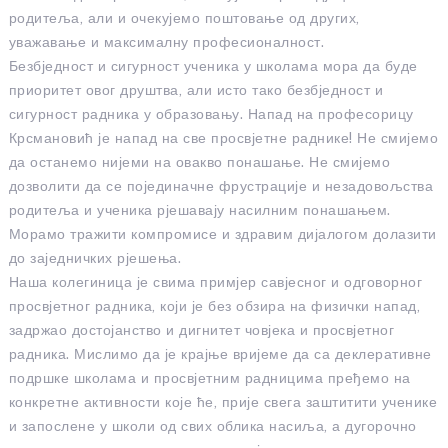
родитеља, али и очекујемо поштовање од других,
уважавање и максималну професионалност.
Безбједност и сигурност ученика у школама мора да буде
приоритет овог друштва, али исто тако безбједност и
сигурност радника у образовању. Напад на професорицу
Крсмановић је напад на све просвјетне раднике! Не смијемо
да останемо нијеми на овакво понашање. Не смијемо
дозволити да се појединачне фрустрације и незадовољства
родитеља и ученика рјешавају насилним понашањем.
Морамо тражити компромисе и здравим дијалогом долазити
до заједничких рјешења.
Наша колегиница је свима примјер савјесног и одговорног
просвјетног радника, који је без обзира на физички напад,
задржао достојанство и дигнитет човјека и просвјетног
радника. Мислимо да је крајње вријеме да са деклеративне
подршке школама и просвјетним радницима пређемо на
конкретне активности које ће, прије свега заштитити ученике
и запослене у школи од свих облика насиља, а дугорочно