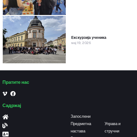
Екскурзија ученика
мај 19, 2026
Пратите нас
Садржај
Запослени
Предметна
Управа и
настава
стручни