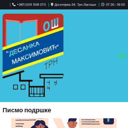
+387(0)51 508 070
Доситејева 34, Трн-Лакташи
07:30 – 18:00
Писмо подршке