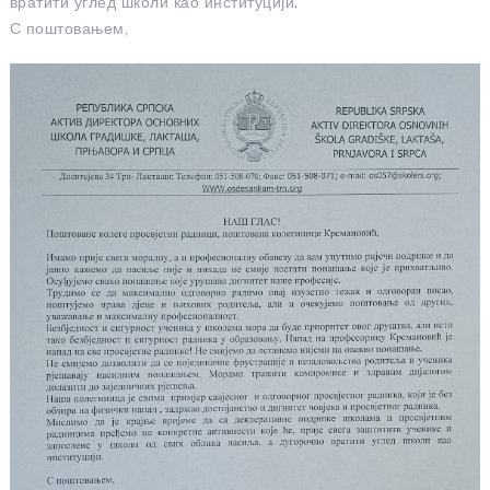
вратити углед школи као институцији.
С поштовањем,