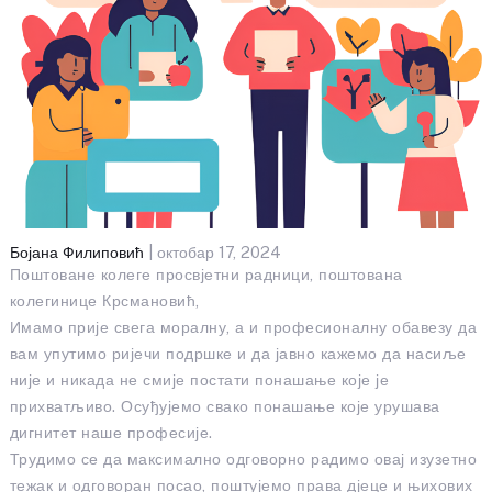
Бојана Филиповић
| октобар 17, 2024
Поштоване колеге просвјетни радници, поштована
колегинице Крсмановић,
Имамо прије свега моралну, а и професионалну обавезу да
вам упутимо ријечи подршке и да јавно кажемо да насиље
није и никада не смије постати понашање које је
прихватљиво. Осуђујемо свако понашање које урушава
дигнитет наше професије.
Трудимо се да максимално одговорно радимо овај изузетно
тежак и одговоран посао, поштујемо права дјеце и њихових