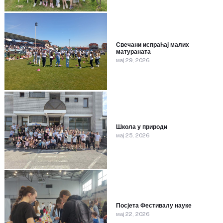
Свечани испраћај малих
матураната
мај 29, 2026
Школа у природи
мај 25, 2026
Посјета Фестивалу науке
мај 22, 2026