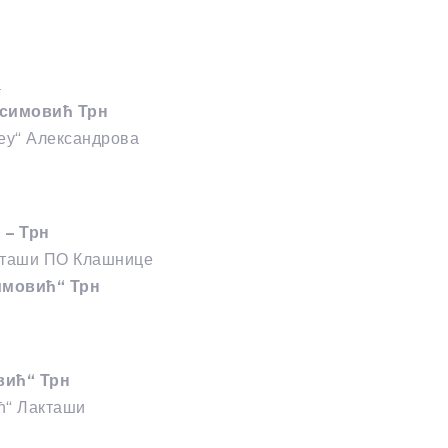
а
ксимовић Трн
реу“ Александрова
 – Трн
акташи ПО Клашнице
имовић“ Трн
вић“ Трн
ћ“ Лакташи