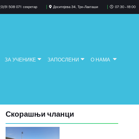
0)51 508 071
секретар
Доситејева 34, Трн-Лакташи
07:30 – 18:00
ЗА УЧЕНИКЕ
ЗАПОСЛЕНИ
О НАМА
Скорашњи чланци