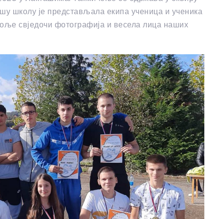
шу школу је представљала екипа ученица и ученика
јбоље свједочи фотографија и весела лица наших