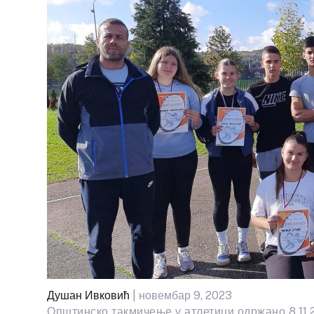
Душан Ивковић
| новембар 9, 2023
Општинско такмичење у атлетици одржано 8.11.