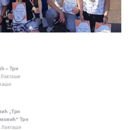
ћ – Трн
 Лакташи
кташи
вић „Трн
имовић“ Трн
“ Лакташи