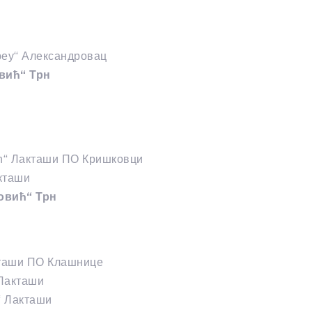
реу“ Александровац
вић“ Трн
ић“ Лакташи ПО Кришковци
кташи
овић“ Трн
кташи ПО Клашнице
 Лакташи
“ Лакташи