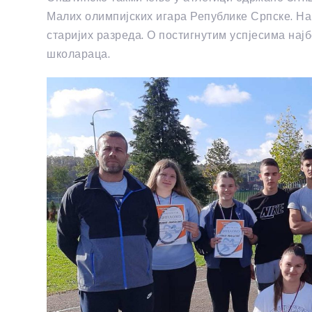
Малих олимпијских игара Републике Српске. На
старијих разреда. О постигнутим успјесима на
школараца.