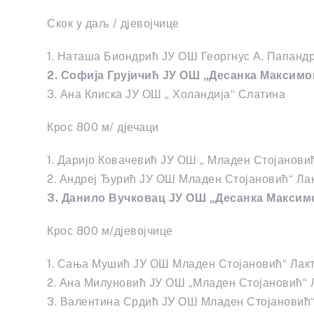
Скок у даљ / дјевојчице
1. Наташа Биондрић ЈУ ОШ Георгнус А. Папанд
2. Софија Грујичић ЈУ ОШ „Десанка Максимо
3. Ана Клиска ЈУ ОШ „ Холандија“ Слатина
Крос 800 м/ дјечаци
1. Даријо Ковачевић ЈУ ОШ „ Младен Стојанов
2. Андреј Ђурић ЈУ ОШ Младен Стојановић“ Ла
3. Данило Вучковац ЈУ ОШ „Десанка Максим
Крос 800 м/дјевојчице
1. Сања Мушић ЈУ ОШ Младен Стојановић“ Ла
2. Ана Милуновић ЈУ ОШ „Младен Стојановић“
3. Валентина Срдић ЈУ ОШ Младен Стојановић