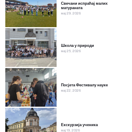
Свечани испраћај малих
матураната
мај 29, 2026
Школа у природи
мај 25, 2026
Посјета Фестивалу науке
мај 22, 2026
Екскурзија ученика
мај 19, 2026