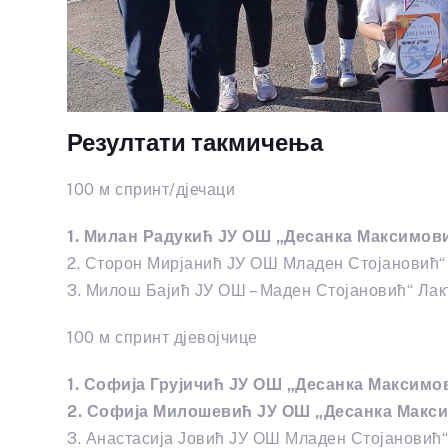
Резултати такмичења
100 м спринт/дјечаци
1. Милан Радукић ЈУ ОШ „Десанка Максимови
2. Сторон Мирјанић ЈУ ОШ Младен Стојановић“
3. Милош Бајић ЈУ ОШ – Маден Стојановић“ Ла
100 м спринт дјевојчице
1. Софија Грујичић ЈУ ОШ „Десанка Максимо
2. Софија Милошевић ЈУ ОШ „Десанка Макс
3. Анастасија Јовић ЈУ ОШ Младен Стојановић