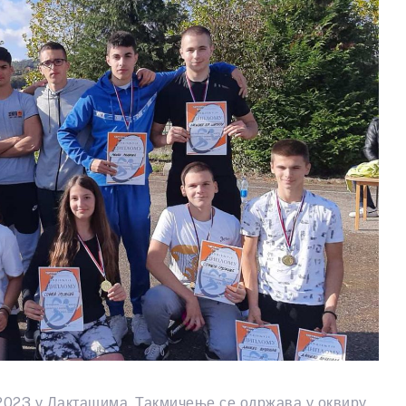
2023 у Лакташима. Такмичење се одржава у оквиру