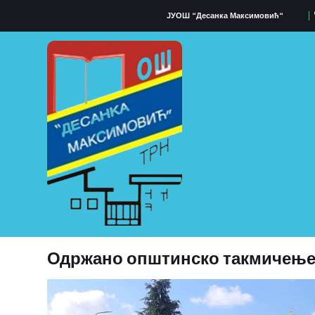
ЈУОШ “Десанка Максимовић“
Одржано општинско такмичење 