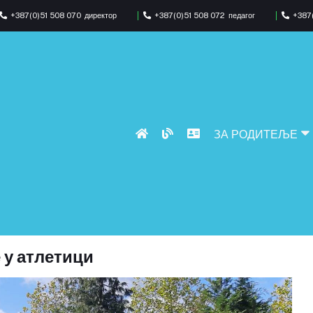
+387(0)51 508 070
директор
+387(0)51 508 072
педагог
+387(
ЗА РОДИТЕЉЕ
у атлетици