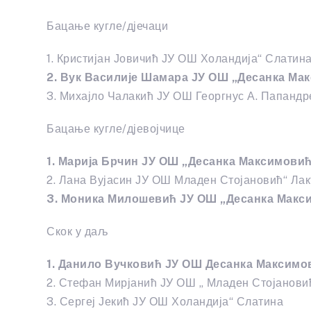
Бацање кугле/дјечаци
1. Кристијан Јовичић ЈУ ОШ Холандија“ Слатин
2. Вук Василије Шамара ЈУ ОШ „Десанка Ма
3. Михајло Чалакић ЈУ ОШ Георгнус А. Папанд
Бацање кугле/дјевојчице
1. Марија Брчин ЈУ ОШ „Десанка Максимовић
2. Лана Вујасин ЈУ ОШ Младен Стојановић“ Л
3. Моника Милошевић ЈУ ОШ „Десанка Макс
Скок у даљ
1. Данило Вучковић ЈУ ОШ Десанка Максимо
2. Стефан Мирјанић ЈУ ОШ „ Младен Стојанови
3. Сергеј Јекић ЈУ ОШ Холандија“ Слатина