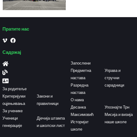
Пратите нас
Садржај
Запослени
Предметна
Управа и
настава
стручни
Разредна
сарадници
За родитеље
настава
Критеријуми
Закони и
О нама
оцјењивања
правилници
Десанка
Упознајте Трн
За ученике
Максимовић
Мисија и визија
Ученици
Дјечија штампа
Историјат
наше школе
генерације
и школски лист
школе