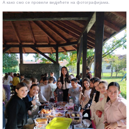
А како смо се провели видјећете на фотографијама.