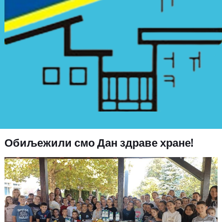
Обиљежили смо Дан здраве хране!