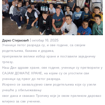
Дарко Стијаковић
| октобар 16, 2025
Ученици петог разреда су, и ове године, са својим
родитељима, бакама и дедама,
припремили велики избор хране и поставили заједничку
трпезу.
Наш Дан здраве хране, ове године, ученици су претворили у
САЈАМ ДОМАЋЕ ХРАНЕ, на којем су се угостили сви
ученици од првог до петог разреда.
Искрено се захваљујемо свим родитељима који су узели
учешће у обиљежавању
овог дана и свакако Тропику који је овом приликом даровао
млијеко за све ученике.