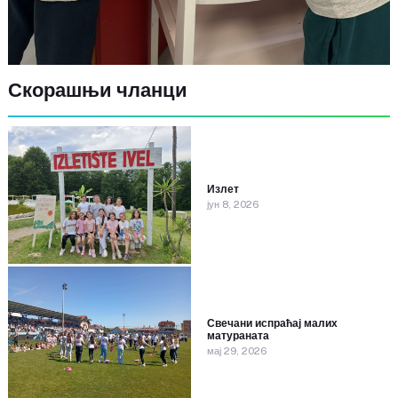
Скорашњи чланци
Излет
јун 8, 2026
Свечани испраћај малих
матураната
мај 29, 2026