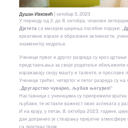
Душан Ивковић
| октобар 5, 2023
У периоду од 2. до 8. октобра, чланови литер
Дјетета
са мисијом ширења посебне поруке: „
Д
креативне изразе и образовне активности, учен
знаменитој недјељи.
Ученици првог и другог разреда су кроз цртање
представљања за своје родитеље обиљежили не
изражавају своју машту и таленте, и прославе
Ученици трећег, четвртог и петог разреда су н
„
Другарство чувајмо, љубав његујмо!
“
Наставници с ученицима су припремили кратка 
љубави, те истакли важност ових аспеката у ра
И на крају, у петак, 8. октобра 2023. године, ц
дан допринео је стварању пријатне атмосфере и
са дијетињством.