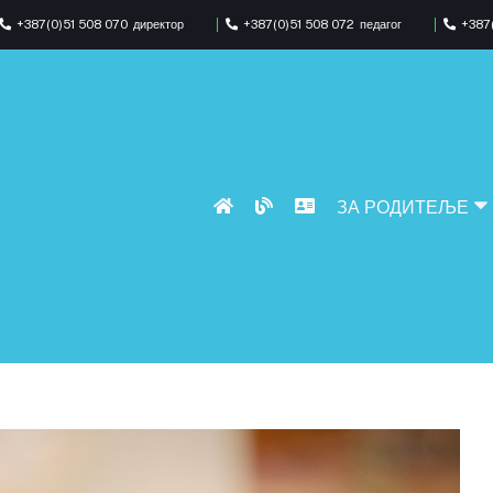
+387(0)51 508 070
директор
+387(0)51 508 072
педагог
+387(
ЗА РОДИТЕЉЕ