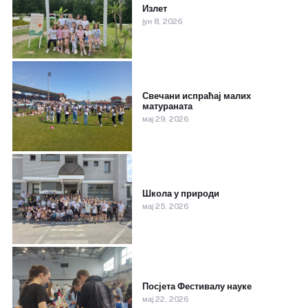
Излет
јун 8, 2026
Свечани испраћај малих
матураната
мај 29, 2026
Школа у природи
мај 25, 2026
Посјета Фестивалу науке
мај 22, 2026