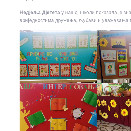
Недјеља Дјетета
у нашој школи показала је зн
вриједностима дружења, љубави и уважавања пр