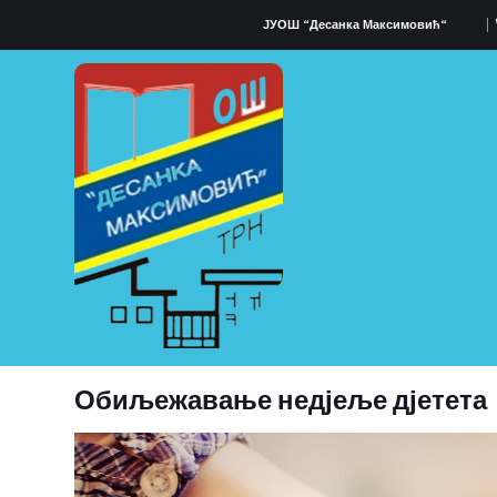
ЈУОШ “Десанка Максимовић“
Обиљежавање недјеље дјетета