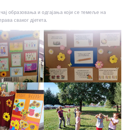
ачај образовања и одгајања који се темеље на
ава сваког дјетета.