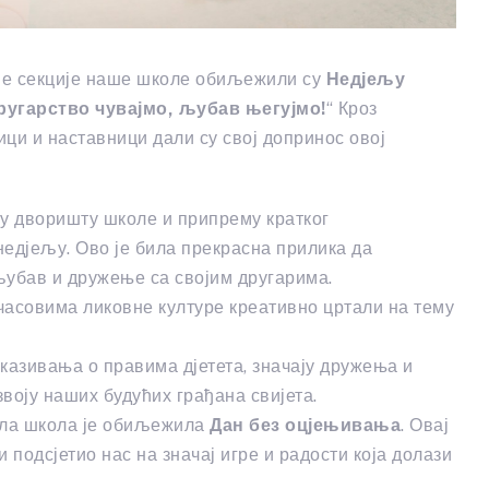
арне секције наше школе обиљежили су
Недјељу
ругарство чувајмо, љубав његујмо!
“ Кроз
ици и наставници дали су свој допринос овој
 у дворишту школе и припрему кратког
дјељу. Ово је била прекрасна прилика да
 љубав и дружење са својим другарима.
а часовима ликовне културе креативно цртали на тему
казивања о правима дјетета, значају дружења и
звоју наших будућих грађана свијета.
ијела школа је обиљежила
Дан без оцјењивања
. Овај
 подсјетио нас на значај игре и радости која долази