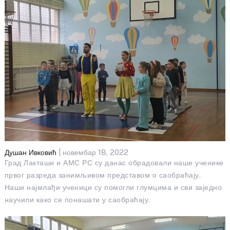
Душан Ивковић
| новембар 18, 2022
Град Лакташи и АМС РС су данас обрадовали наше ученике
првог разреда занимљивом представом о саобраћају.
Наши најмлађи ученици су помогли глумцима и сви заједно
научили како се понашати у саобраћају.