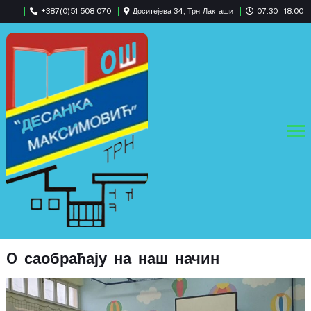
+387(0)51 508 070
Доситејева 34, Трн-Лакташи
07:30 – 18:00
O саобраћају на наш начин