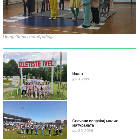
Представа о саобраћају
Излет
јун 8, 2026
Свечани испраћај малих
матураната
мај 29, 2026