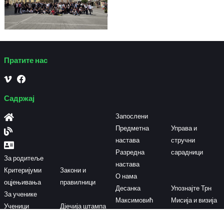
Пратите нас
Садржај
Запослени
Предметна
Управа и
настава
стручни
Разредна
сарадници
За родитеље
настава
Критеријуми
Закони и
О нама
оцјењивања
правилници
Десанка
Упознајте Трн
За ученике
Максимовић
Мисија и визија
Ученици
Дјечија штампа
Историјат
наше школе
генерације
и школски лист