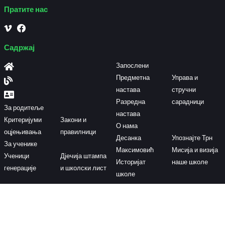
Пратите нас
Садржај
Запослени
Предметна
Управа и
настава
стручни
Разредна
сарадници
За родитеље
настава
Критеријуми
Закони и
О нама
оцјењивања
правилници
Десанка
Упознајте Трн
За ученике
Максимовић
Мисија и визија
Ученици
Дјечија штампа
Историјат
наше школе
генерације
и школски лист
школе
Контактирајте нас
Доситејева 34, Трн-Лакташи
os057@skolers.org