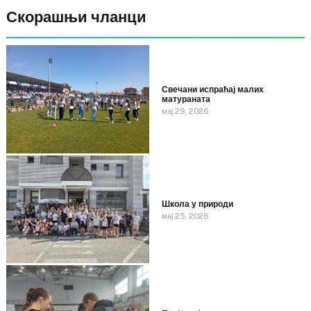
Скорашњи чланци
Свечани испраћај малих
матураната
мај 29, 2026
Школа у природи
мај 25, 2026