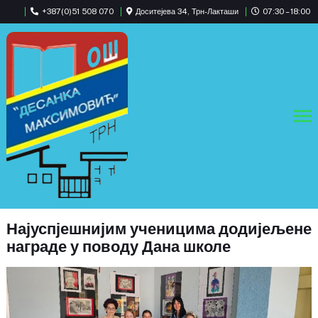
+387(0)51 508 070
Доситејева 34, Трн-Лакташи
07:30 – 18:00
Најуспјешнијим ученицима додијељене
награде у поводу Дана школе