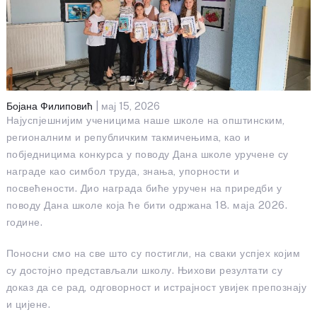
Бојана Филиповић
| мај 15, 2026
Најуспјешнијим ученицима наше школе на општинским,
регионалним и републичким такмичењима, као и
побједницима конкурса у поводу Дана школе уручене су
награде као симбол труда, знања, упорности и
посвећености. Дио награда биће уручен на приредби у
поводу Дана школе која ће бити одржана 18. маја 2026.
године.
Поносни смо на све што су постигли, на сваки успјех којим
су достојно представљали школу. Њихови резултати су
доказ да се рад, одговорност и истрајност увијек препознају
и цијене.