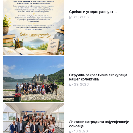
Срећан и угодан распуст…
јун 29, 2026
Стручно-рекреативна екскурзија
нашег колектива
јун 29, 2026
Лакташи наградили најуспјешније
основце
јун 16, 2026