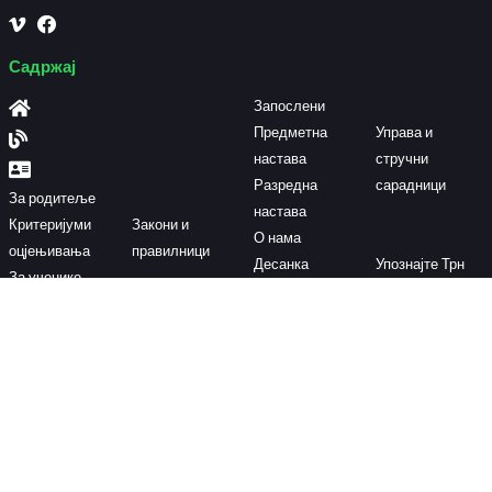
Садржај
Запослени
Предметна
Управа и
настава
стручни
Разредна
сарадници
За родитеље
настава
Критеријуми
Закони и
О нама
оцјењивања
правилници
Десанка
Упознајте Трн
За ученике
Максимовић
Мисија и визија
Ученици
Дјечија штампа
Историјат
наше школе
генерације
и школски лист
школе
Контактирајте нас
Доситејева 34, Трн-Лакташи
os057@skolers.org
+387(0)51 508 070
Пон - пет 07:30 - 18:00