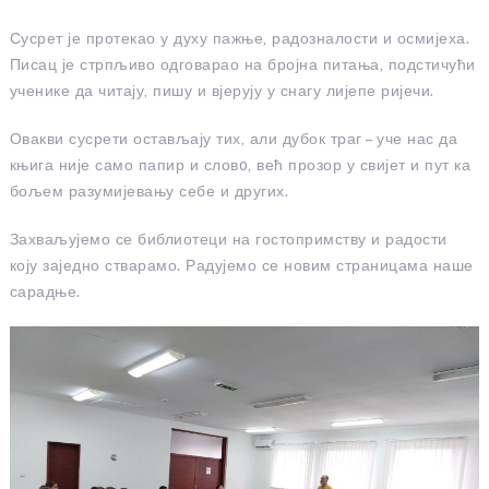
Сусрет је протекао у духу пажње, радозналости и осмијеха.
Писац је стрпљиво одговарао на бројна питања, подстичући
ученике да читају, пишу и вјерују у снагу лијепе ријечи.
Овакви сусрети остављају тих, али дубок траг – уче нас да
књига није само папир и словo, већ прозор у свијет и пут ка
бољем разумијевању себе и других.
Захваљујемо се библиотеци на гостопримству и радости
коју заједно стварамо. Радујемо се новим страницама наше
сарадње.