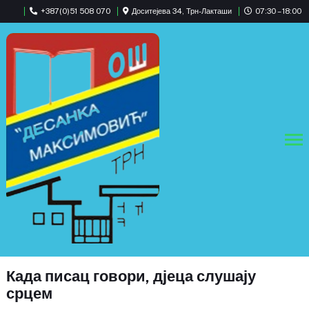
+387(0)51 508 070
Доситејева 34, Трн-Лакташи
07:30 – 18:00
Када писац говори, дјеца слушају
срцем