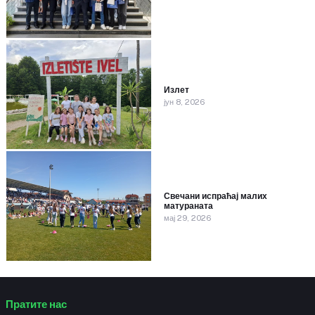
Излет
јун 8, 2026
Свечани испраћај малих
матураната
мај 29, 2026
Пратите нас