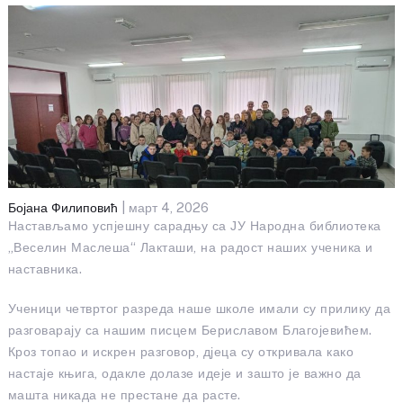
Бојана Филиповић
| март 4, 2026
Настављамо успјешну сарадњу са ЈУ Народна библиотека
„Веселин Маслеша“ Лакташи, на радост наших ученика и
наставника.
Ученици четвртог разреда наше школе имали су прилику да
разговарају са нашим писцем Бериславом Благојевићем.
Кроз топао и искрен разговор, дјеца су откривала како
настаје књига, одакле долазе идеје и зашто је важно да
машта никада не престане да расте.