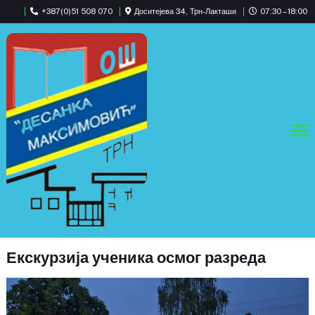
+387(0)51 508 070
Доситејева 34, Трн-Лакташи
07:30 – 18:00
Екскурзија ученика осмог разреда