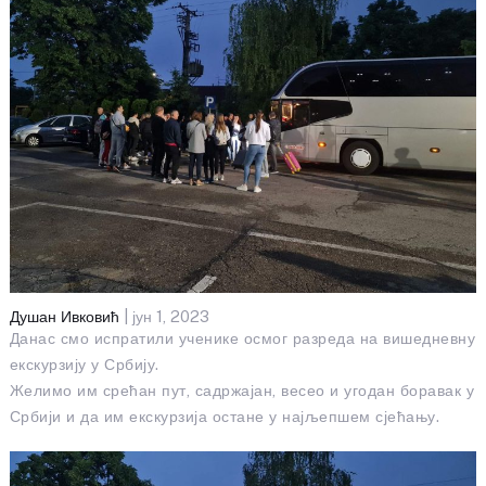
Душан Ивковић
| јун 1, 2023
Данас смо испратили ученике осмог разреда на вишедневну
екскурзију у Србију.
Желимо им срећан пут, садржајан, весео и угодан боравак у
Србији и да им екскурзија остане у најљепшем сјећању.