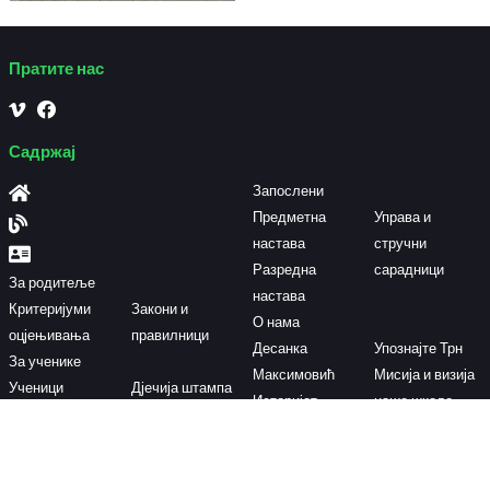
Пратите нас
Садржај
Запослени
Предметна
Управа и
настава
стручни
Разредна
сарадници
За родитеље
настава
Критеријуми
Закони и
О нама
оцјењивања
правилници
Десанка
Упознајте Трн
За ученике
Максимовић
Мисија и визија
Ученици
Дјечија штампа
Историјат
наше школе
генерације
и школски лист
школе
Контактирајте нас