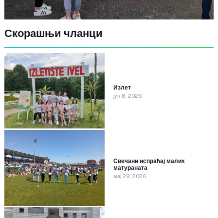
Скорашњи чланци
Излет
јун 8, 2026
Свечани испраћај малих
матураната
мај 29, 2026