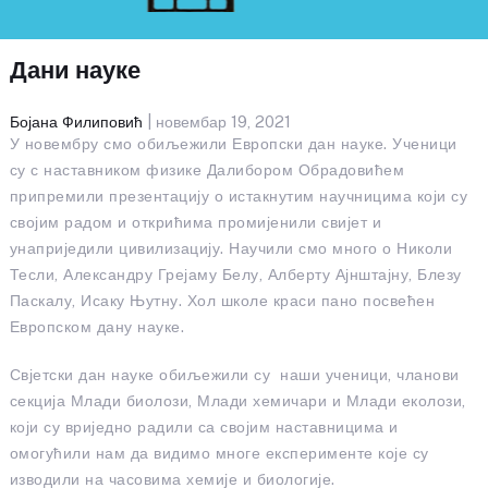
Дани науке
Бојана Филиповић
| новембар 19, 2021
У новембру смо обиљежили Европски дан науке. Ученици
су с наставником физике Далибором Обрадовићем
припремили презентацију о истакнутим научницима који су
својим радом и открићима промијенили свијет и
унаприједили цивилизацију. Научили смо много о Николи
Тесли, Александру Грејаму Белу, Алберту Ајнштајну, Блезу
Паскалу, Исаку Њутну. Хол школе краси пано посвећен
Европском дану науке.
Свјетски дан науке обиљежили су наши ученици, чланови
секција Млади биолози, Млади хемичари и Млади еколози,
који су вриједно радили са својим наставницима и
омогућили нам да видимо многе експерименте које су
изводили на часовима хемије и биологије.