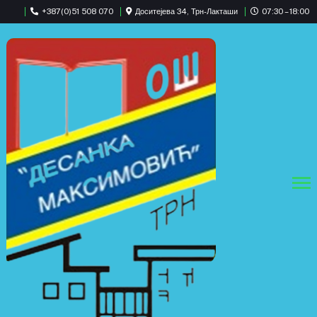
+387(0)51 508 070
Доситејева 34, Трн-Лакташи
07:30 – 18:00