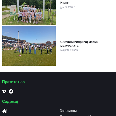
Излет
јун 8, 2026
Свечани испраћај малих
матураната
мај 29, 2026
Пратите нас
Садржај
Запослени