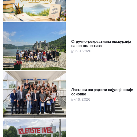
Стручно-рекреативна екскурзија
нашег колектива
јун 29, 2026
Лакташи наградили најуспјешније
основце
јун 16, 2026