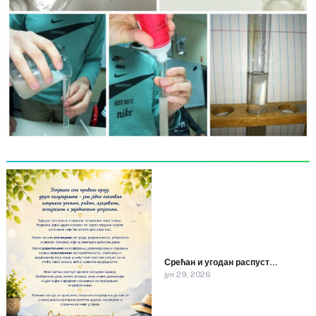
Срећан и угодан распуст…
јун 29, 2026