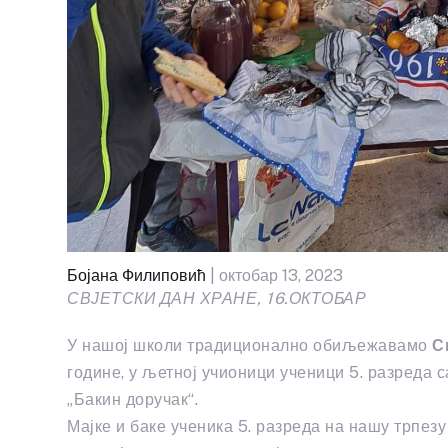
Бојана Филиповић
| октобар 13, 2023
СВЈЕТСКИ ДАН ХРАНЕ, 16.ОКТОБАР
У нашој школи традиционално обиљежавамо
С
године, у љетној учионици ученици 5. разреда
„Бакин доручак“.
Мајке и баке ученика 5. разреда на нашу трпезу