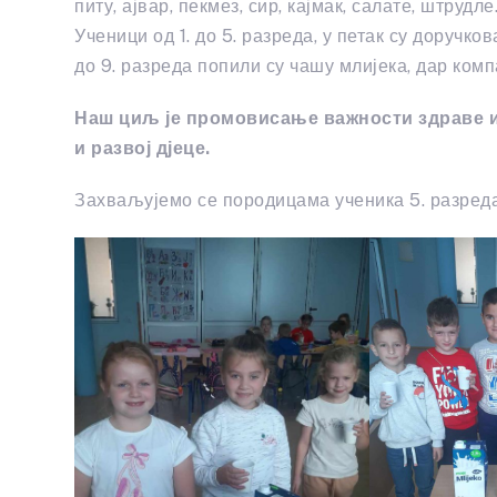
питу, ајвар, пекмез, сир, кајмак, салате, штрудл
Ученици од 1. до 5. разреда, у петак су доручко
до 9. разреда попили су чашу млијека, дар комп
Наш циљ је промовисање важности здраве и
и развој дјеце.
Захваљујемо се породицама ученика 5. разреда