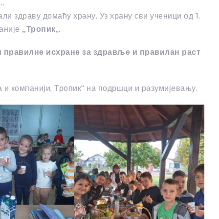
е…
вали здраву домаћу храну. Уз храну сви ученици од 1.
аније
„Тропик
„.
 правилне исхране за здравље и правилан раст
 и компанији, Тропик“ на подршци и разумијевању.