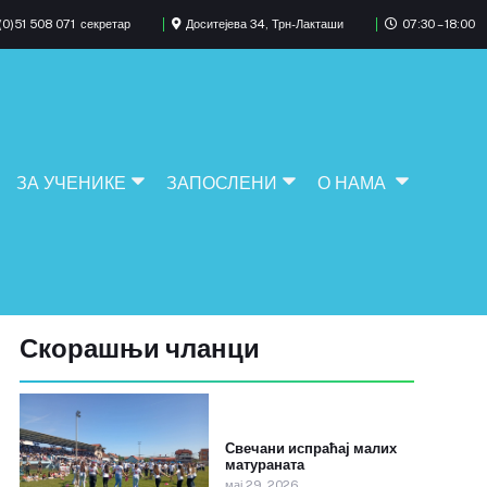
0)51 508 071
секретар
Доситејева 34, Трн-Лакташи
07:30 – 18:00
ЗА УЧЕНИКЕ
ЗАПОСЛЕНИ
О НАМА
Скорашњи чланци
Свечани испраћај малих
матураната
мај 29, 2026