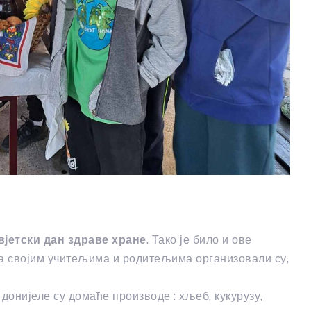
вјетски дан здраве хране
. Тако је било и ове
 са својим учитељима и родитељима организовали су,
 донијеле су домаће производе : хљеб, кукурузу,