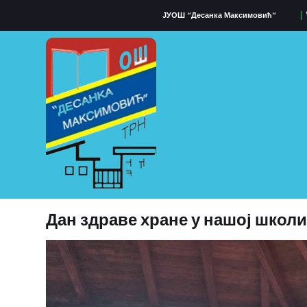
ЈУОШ “Десанка Максимовић“
Дан здраве хране у нашој школ