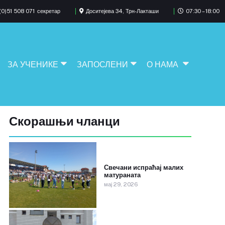
0)51 508 071
секретар
Доситејева 34, Трн-Лакташи
07:30 – 18:00
ЗА УЧЕНИКЕ
ЗАПОСЛЕНИ
О НАМА
Скорашњи чланци
Свечани испраћај малих
матураната
мај 29, 2026