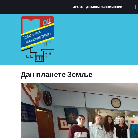
ЈУОШ “Десанка Максимовић“
Дан планете Земље