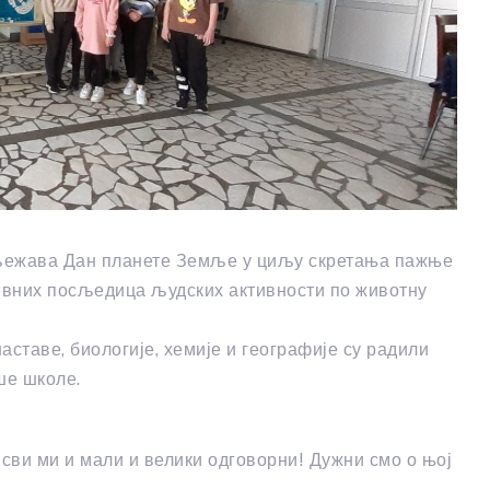
иљежава Дан планете Земље у циљу скретања пажње
тивних посљедица људских активности по животну
ставе, биологије, хемије и географије су радили
ше школе.
сви ми и мали и велики одговорни! Дужни смо о њој