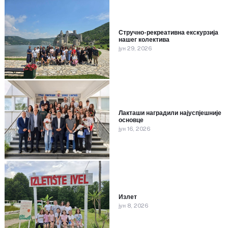
Стручно-рекреативна екскурзија
нашег колектива
јун 29, 2026
Лакташи наградили најуспјешније
основце
јун 16, 2026
Излет
јун 8, 2026