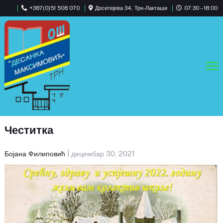
+387(0)51 508 070
Доситејева 34, Трн-Лакташи
07:30 – 18:00
Честитка
Бојана Филиповић
| децембар 30, 2021