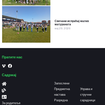
Свечани испраћај малих
матураната
мај 29, 2026
Пратите нас
Садржај
Запослени
Предметна
Управа и
настава
стручни
Разредна
сарадници
За родитеље