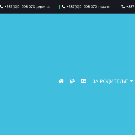
+387(0)51 508 070
директор
+387(0)51 508 072
педагог
+387(
ЗА РОДИТЕЉЕ