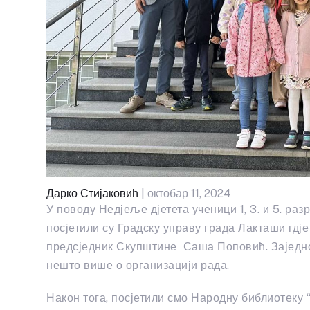
Дарко Стијаковић
| октобар 11, 2024
У поводу Нед‌јеље д‌јетета ученици 1, 3. и 5. 
посјетили су Градску управу града Лакташи гд‌ј
предсједник Скупштине Саша Поповић. Заједно
нешто више о организацији рада.
Након тога, посјетили смо Народну библиотеку 