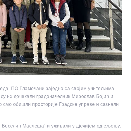
разреда ПО Гламочани заједно са својим учитељима
е су их дочекали градоначелник Мирослав Бојић и
 смо обишли просторије Градске управе и сазнали
“ Веселин Маслеша“ и уживали у д‌јечијем од‌јељењу.