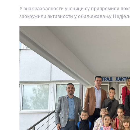
У знак захвалности ученици су припремили пок
заокружили активности у обиљежавању Нед‌јеље 