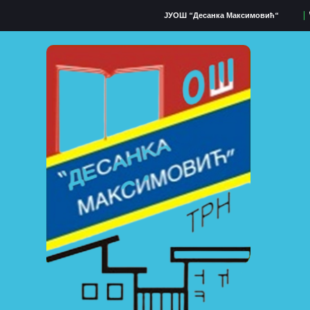
ЈУОШ “Десанка Максимовић“