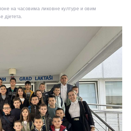
лоне на часовима ликовне културе и овим
д‌јетета.