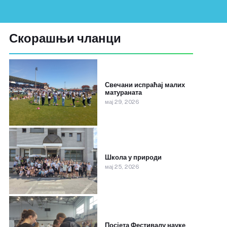
Скорашњи чланци
Свечани испраћај малих
матураната
мај 29, 2026
Школа у природи
мај 25, 2026
Посјета Фестивалу науке