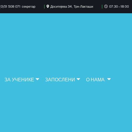
0)51 508 071
секретар
Доситејева 34, Трн-Лакташи
07:30 – 18:00
ЗА УЧЕНИКЕ
ЗАПОСЛЕНИ
О НАМА