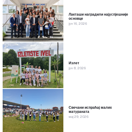
Лакташи наградили најуспјешније
основце
јун 16, 2026
Излет
јун 8, 2026
Свечани испраћај малих
матураната
мај 29, 2026