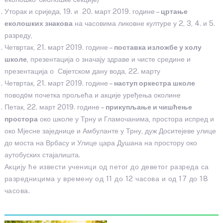
Уторак и сриједа, 19. и 20. март 2019. године –
цртање
еколошких знакова
на часовима ликовне културе у 2, 3, 4. и 5.
разреду,
Четвртак, 21. март 2019. године –
поставка изложбе у холу
школе
, презентација о значају здраве и чисте средине и
презентација о Свјетском дану вода, 22. марту
Четвртак, 21. март 2019. године –
наступ оркестра школе
поводoм почетка прољећа и акције уређења околине
Петак, 22. март 2019. године –
прикупљање и чишћење
простора
око школе у Трну и Гламочанима, простора испред и
око Мјесне заједнице и Амбуланте у Трну, дуж Доситејеве улице
до моста на Врбасу и Улице цара Душана на простору око
аутобуских стајалишта.
Акцију ће извести ученици од петог до деветог разреда са
разредницима у времену од 11 до 12 часова и од 17 до 18
часова.