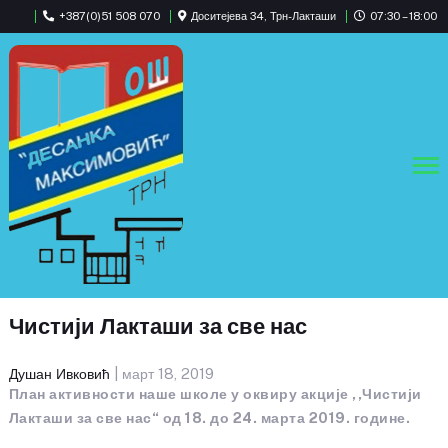
+387(0)51 508 070
Доситејева 34, Трн-Лакташи
07:30 – 18:00
Чистији Лакташи за све нас
Душан Ивковић
| март 18, 2019
План активности наше школе у оквиру акције ,,Чистији
Лакташи за све нас“ од 18. до 24. марта 2019. године.