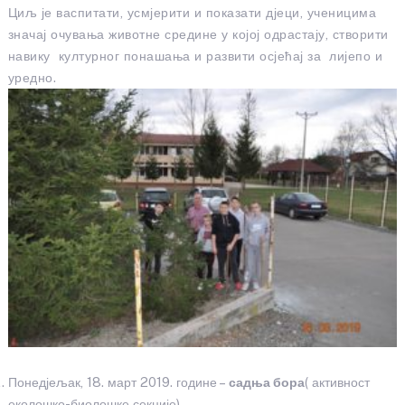
Циљ је васпитати, усмјерити и показати дјеци, ученицима
значај очувања животне средине у којој одрастају, створити
навику културног понашања и развити осјећај за лијепо и
уредно.
Понедјељак, 18. март 2019. године –
садња бора
( активност
еколошко-биолошке секције)