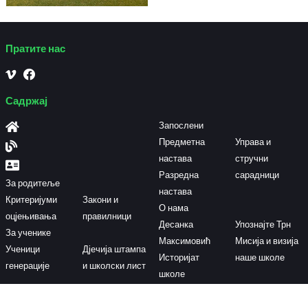
Пратите нас
Садржај
Запослени
Предметна
Управа и
настава
стручни
Разредна
сарадници
За родитеље
настава
Критеријуми
Закони и
О нама
оцјењивања
правилници
Десанка
Упознајте Трн
За ученике
Максимовић
Мисија и визија
Ученици
Дјечија штампа
Историјат
наше школе
генерације
и школски лист
школе
Контактирајте нас