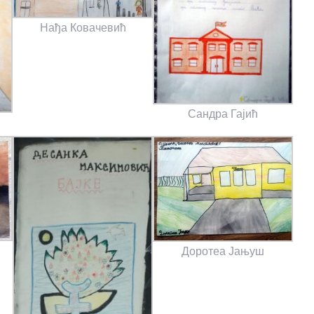
Нађа Ковачевић
Сандра Гајић
Доротеа Јањуш