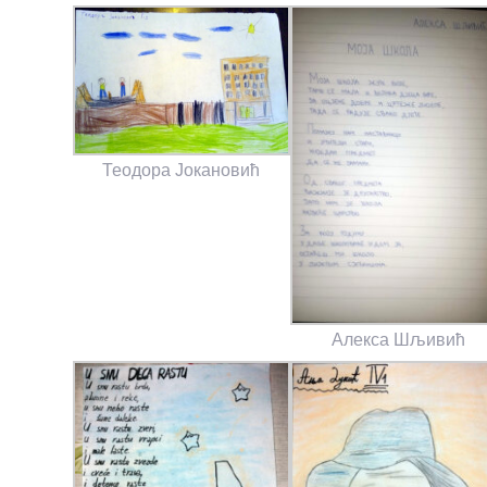
Теодора Јокановић
Алекса Шљивић