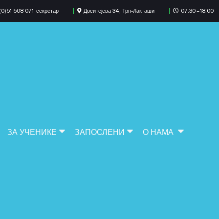
0)51 508 071
секретар
Доситејева 34, Трн-Лакташи
07:30 – 18:00
ЗА УЧЕНИКЕ
ЗАПОСЛЕНИ
О НАМА