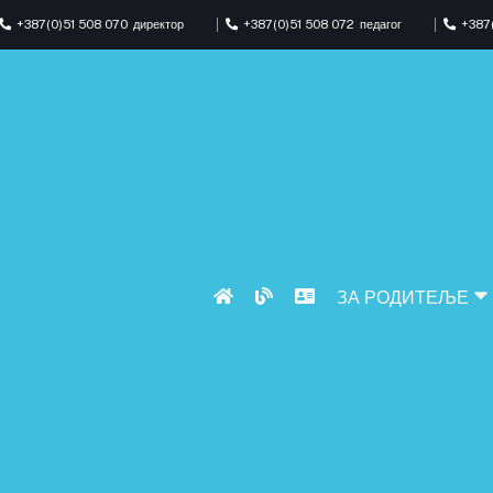
+387(0)51 508 070
директор
+387(0)51 508 072
педагог
+387(
ЗА РОДИТЕЉЕ