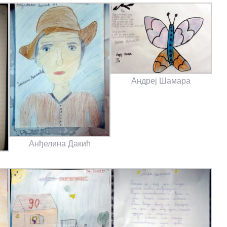
Андреј Шамара
Анђелина Дакић