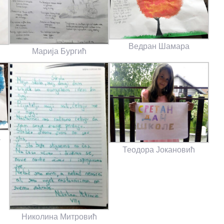
Ведран Шамара
Марија Бургић
а
Теодора Јокановић
Николина Митровић