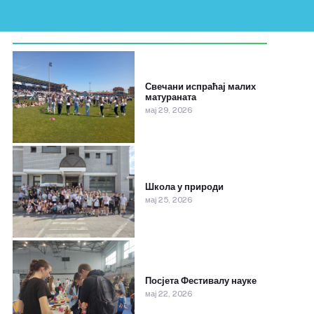
Свечани испраћај малих
матураната
мај 29, 2026
Школа у природи
мај 25, 2026
Посјета Фестивалу науке
мај 22, 2026