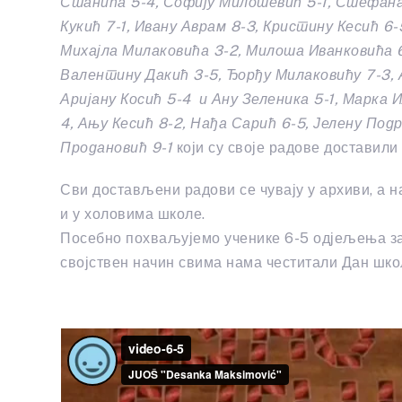
Станића 5-4, Софију Милошевић 5-1, Стефана
Кукић 7-1, Ивану Аврам 8-3, Кристину Кесић 6-
Михајла Милаковића 3-2, Милоша Иванковића 6
Валентину Дакић 3-5, Ђорђу Милаковићу 7-3, А
Аријану Косић 5-4 и Ану Зеленика 5-1, Марка И
4, Ању Кесић 8-2, Нађа Сарић 6-5, Јелену Подр
Продановић 9-1
који су своје радове доставили
Сви достављени радови се чувају у архиви, а н
и у холовима школе.
Посебно похваљујемо ученике 6-5 одјељења за р
својствен начин свима нама честитали Дан шко