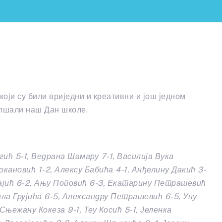
оји су били вриједни и креативни и још једном
епшали наш Дан школе.
гић 5-1, Ведрана Шамару 7-1, Василија Вука
окановић 1-2, Алексу Бабића 4-1, Анђелину Дакић 3-
 Гајић 6-2, Ању Поповић 6-3, Екатарину Петрашевић
ила Грујића 6-5, Александру Петрашевић 6-5, Уну
Сњежану Кокеза 9-1, Теу Косић 5-1, Јеленка