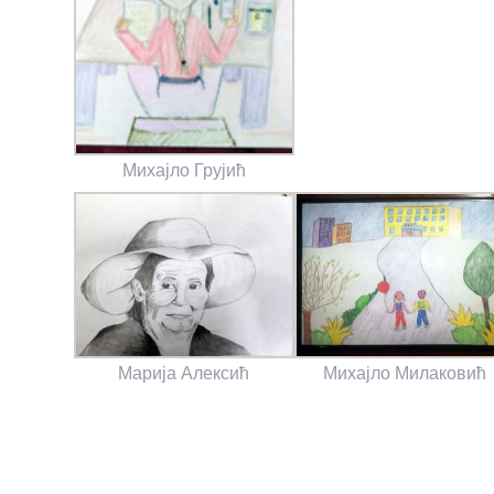
Михајло Грујић
Марија Алексић
Михајло Милаковић