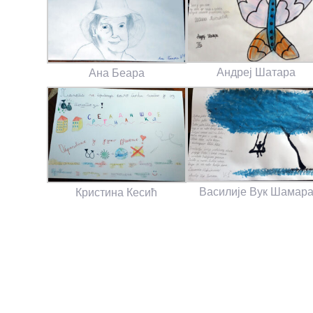
Андреј Шатара
Ана Беара
Василије Вук Шамар
Кристина Кесић