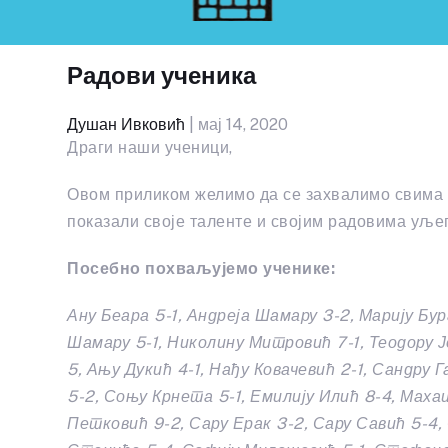
Радови ученика
Душан Ивковић
| мај 14, 2020
Драги наши ученици,
Овом приликом желимо да се захвалимо свима к
показали своје таленте и својим радовима уљ
Посебно похваљујемо ученике:
Ану Беара 5-1, Андреја Шамару 3-2, Марију Бур
Шамару 5-1, Николину Митровић 7-1, Теодору Ј
5, Ању Дукић 4-1, Нађу Ковачевић 2-1, Сандру
5-2, Соњу Крнета 5-1, Емилију Илић 8-4, Маха
Петковић 9-2, Сару Ерак 3-2, Сару Савић 5-4, 