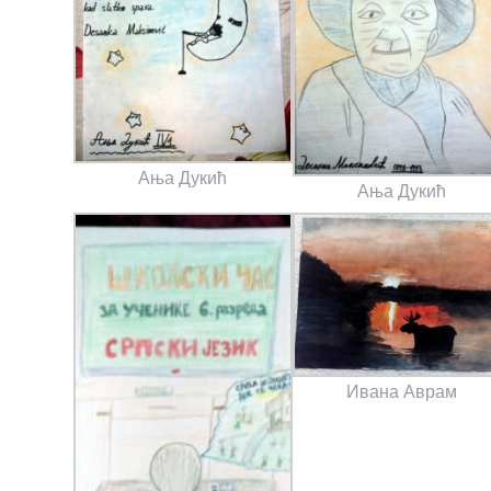
Ања Дукић
Ања Дукић
Ивана Аврам