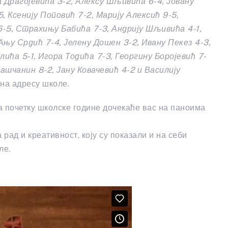
 Драгојевића 3-2, Алексу Шљивића 6-4, Јовану
5, Ксенију Поповић 7-2, Марију Алексић 9-5,
-5, Страхињу Бабића 7-3, Андрију Шљивића 4-1,
њу Срдић 7-4, Јелену Дошен 3-2, Ивану Пекез 4-3,
лића 5-1, Игора Тодића 7-3, Георгину Боројевић 7-
ашчанин 8-2, Јану Ковачевић 4-2 и Василију
 на адресу школе.
а почетку школске године дочекаће вас на паноима
ад и креативност, коју су показали и на себи
ле.