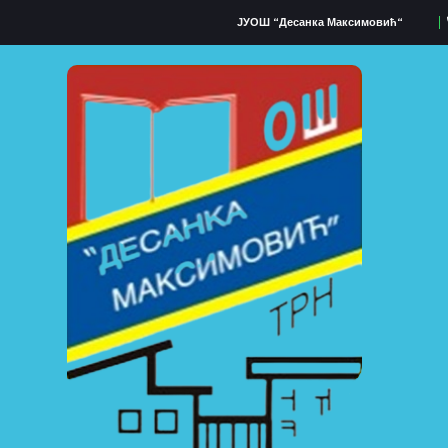
ЈУОШ “Десанка Максимовић“