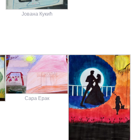
Јована Кукић
Сара Ерак