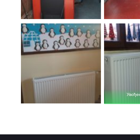
Увође