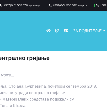
+387(0)51 508 070
директор
+387(0)51 508 072
педагог
+387(
ЗА РОДИТЕЉЕ
ентрално гријање
е може…
ља, Стојана Ђурђевића, почетком септембра 2019.
амочани угради централно гријање.
и материјалних средстава подржали су
Трна и Школа.