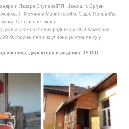
андра и Лазара Ступара(ПП ,,Јањош“), Срђан
рмоклима“) , Момчила Маринковића, Саше Поповића,
 домара Централне школе.
у, рад и сложност свих радника у ПО Гламочани.
 2019. године, пећи из учионица отишле су у
од ученика, директора и радника ЈУ ОШ