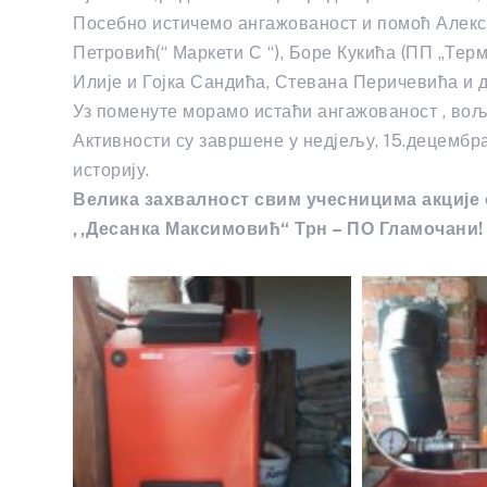
Посебно истичемо ангажованост и помоћ Алекс
Петровић(“ Маркети С “), Боре Кукића (ПП „Те
Илије и Гојка Сандића, Стевана Перичевића и
Уз поменуте морамо истаћи ангажованост , вољ
Активности су завршене у недјељу, 15.децембра
историју.
Велика захвалност свим учесницима акције 
,,Десанка Максимовић“ Трн – ПО Гламочани!