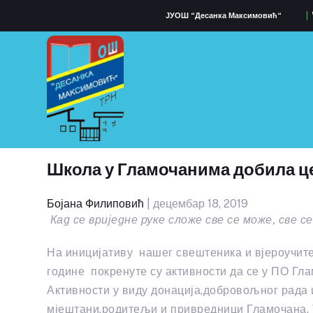
ЈУОШ “Десанка Максимовић“
Школа у Гламочанима добила ц
Бојана Филиповић
| децембар 18, 2019
Кад се вриједне руке сложе све се може, све с
На иницијативу нашег свештеника и вјероучите
године покренуте су активности да се у ПО Гл
Активности у виду донација,добровољног рада 
мјештани,родитељи и привредници Гламочана, 