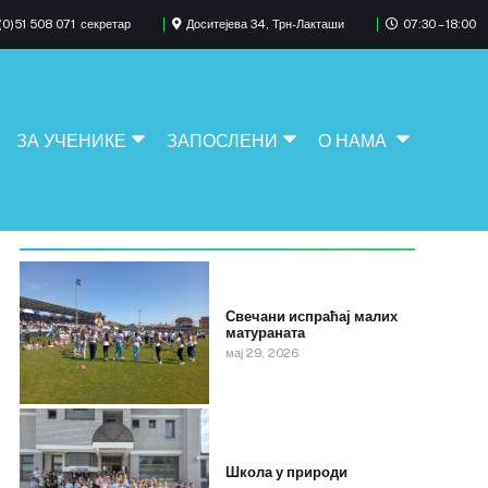
0)51 508 071
секретар
Доситејева 34, Трн-Лакташи
07:30 – 18:00
ЗА УЧЕНИКЕ
ЗАПОСЛЕНИ
О НАМА
Свечани испраћај малих
матураната
мај 29, 2026
Школа у природи